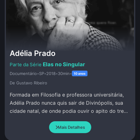
Adélia Prado
Elas no Singular
Documentário
•
SP
•
2018
•
30min
•
10 anos
De Gustavo Ribeiro
Formada em Filosofia e professora universitária,
Adélia Prado nunca quis sair de Divinópolis, sua
cidade natal, de onde podia ouvir o apito do trem
e escrever sob inspiração divina.
Mais Detalhes