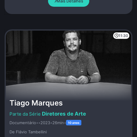
Mais Detalhes
11:30
Tiago Marques
Diretores de Arte
Documentário
•
•
2023
•
26min
•
10 anos
De Flávio Tambellini