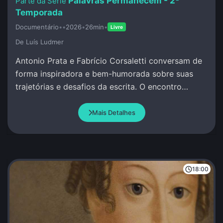
Palavras Permanecem - 2ª
Temporada
Documentário
•
•
2026
•
26min
•
Livre
De Luí­s Ludmer
Antonio Prata e Fabrício Corsaletti conversam de
forma inspiradora e bem-humorada sobre suas
trajetórias e desafios da escrita. O encontro
celebra a palavra com criação conjunta.
Mais Detalhes
18:00