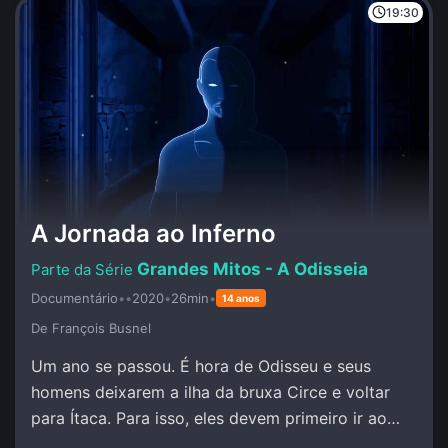
19:30
A Jornada ao Inferno
Grandes Mitos - A Odisseia
Documentário
•
•
2020
•
26min
•
14 anos
De François Busnel
Um ano se passou. É hora de Odisseu e seus
homens deixarem a ilha da bruxa Circe e voltar
para Ítaca. Para isso, eles devem primeiro ir ao
encontro do profeta Tirésias no Mundo Inferior.