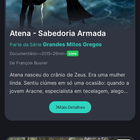
Atena - Sabedoria Armada
Grandes Mitos Gregos
Documentário
•
•
2015
•
26min
•
Livre
De François Busnel
Atena nasceu do crânio de Zeus. Era uma mulher
linda. Sentiu ciúmes em só uma ocasião: quando a
jovem Aracne, especialista em tecelagem, alegou
que superava qualquer pessoa, incluindo Atena.
Mais Detalhes