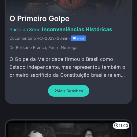
O Primeiro Golpe
Inconveniências Históricas
Documentário
•
RJ
•
2022
•
26min
•
10 anos
De Belisario Franca, Pedro Nóbrega
O Golpe da Maioridade firmou o Brasil como
Estado independente, mas representou também o
primeiro sacrifício da Constituição brasileira em
favor de um projeto político das elites nacionais.
Mais Detalhes
21:00