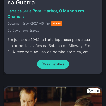
na Guerra
Pearl Harbor, O Mundo em
Chamas
Documentário
•
•
2021
•
45min
•
14 anos
De David Korn-Brzoza
Em junho de 1942, a frota japonesa perde seu
maior porta-aviões na Batalha de Midway. E os
EUA recorrem ao uso da bomba atômica, em
Hiroshima e Nagasaki.
Mais Detalhes
23:30