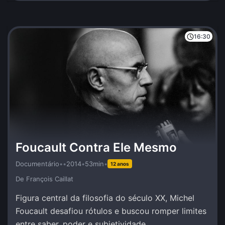
16:30
Foucault Contra Ele Mesmo
Documentário
•
•
2014
•
53min
•
12 anos
De François Caillat
Figura central da filosofia do século XX, Michel
Foucault desafiou rótulos e buscou romper limites
entre saber, poder e subjetividade.