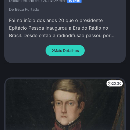
Documentário
•
RJ
•
2023
•
26min
•
10 anos
De Beca Furtado
Foi no início dos anos 20 que o presidente
Epitácio Pessoa inaugurou a Era do Rádio no
Brasil. Desde então a radiodifusão passou por
grandes transformações.
Mais Detalhes
20:30