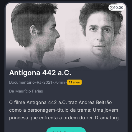
10:00
Antígona 442 a.C.
Documentário
•
RJ
•
2021
•
70min
•
12 anos
De Maurí­cio Farias
O filme Antígona 442 a.C. traz Andrea Beltrão
como a personagem-título da trama: Uma jovem
princesa que enfrenta a ordem do rei. Dramaturgia
de Andrea Beltrão e Amir Haddad.