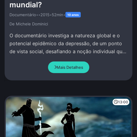
mundial?
Documentário
•
•
2015
•
52min
•
10 anos
De Michele Dominici
O documentário investiga a natureza global e o
potencial epidêmico da depressão, de um ponto
de vista social, desafiando a noção individual que
se tem deste fenômeno.
Mais Detalhes
13:00