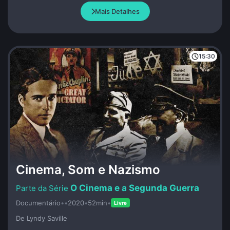
e assistente de direção de Anahy de las Missiones, mostra o
Mais Detalhes
momento em que a protagonista expurga toda dor reprimida
para poder seguir adiante.
15:30
Cinema, Som e Nazismo
O Cinema e a Segunda Guerra
Documentário
•
•
2020
•
52min
•
Livre
De Lyndy Saville