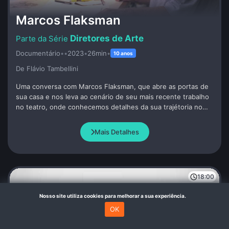
Marcos Flaksman
Diretores de Arte
Documentário
•
•
2023
•
26min
•
10 anos
De Flávio Tambellini
Uma conversa com Marcos Flaksman, que abre as portas de
sua casa e nos leva ao cenário de seu mais recente trabalho
no teatro, onde conhecemos detalhes da sua trajétoria no
audiovisual e seu olhar sobre o ofício da Direção de Arte,
através de trechos de filmes que levam sua assinatura, como
Mais Detalhes
"Garota de Ipanema", "O Xangô de Baker Street" e "Se Eu
Fosse Você".
18:00
Nosso site utiliza cookies para melhorar a sua experiência.
OK