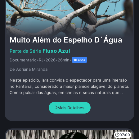
Muito Além do Espelho D`Água
Fluxo Azul
Documentário
•
RJ
•
2026
•
26min
•
10 anos
De Adriana Miranda
Neste episódio, Iara convida o espectador para uma imersão
no Pantanal, considerado a maior planície alagável do planeta.
Com o pulsar das águas, em cheias e secas naturais que
ditam o ritmo da vida no bioma, o território depende dos rios
que o alimentam para existir. Mas a saúde desse ecossistema
Mais Detalhes
vem sofrendo desafios crescentes, como o desmatamento,
os incêndios e a poluição plástica.
07:00