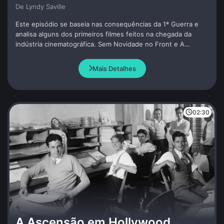
De Lyndy Saville
Este episódio se baseia nas consequências da 1ª Guerra e
analisa alguns dos primeiros filmes feitos na chegada da
indústria cinematográfica. Sem Novidade no Front e A
Grande Ilusão sendo os primeiros a discutir o assunto, ambos
sendo antiguerra e impopulares com Joseph Goebbels. Nos
Mais Detalhes
EUA, Chaplin ousa enfrentar a censura norte-americana com
sua obra-prima O Grande Ditador.
02:30
A Ascensão em Hollywood