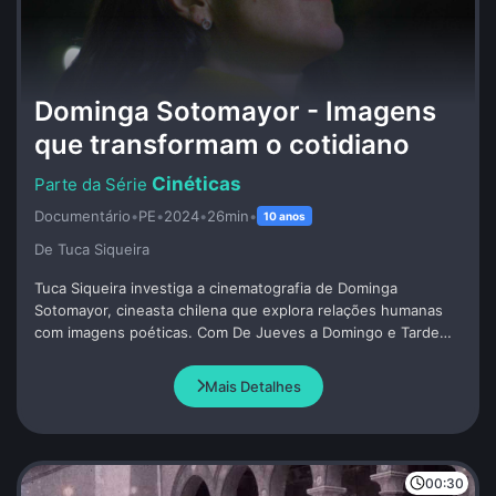
Dominga Sotomayor - Imagens
que transformam o cotidiano
Cinéticas
Documentário
•
PE
•
2024
•
26min
•
10 anos
De Tuca Siqueira
Tuca Siqueira investiga a cinematografia de Dominga
Sotomayor, cineasta chilena que explora relações humanas
com imagens poéticas. Com De Jueves a Domingo e Tarde
Para Morir Joven, Dominga cria narrativas intimistas e celebra
o tempo e espaço. Tuca analisa sua influência no cinema
Mais Detalhes
latino-americano e sua contribuição como cofundadora de
importantes iniciativas culturais.
00:30