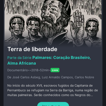
Terra de liberdade
Palmares: Coração Brasileiro,
Alma Africana
Documentário
•
•
2018
•
52min
•
Livre
De José Carlos Asbeg, Luiz Arnaldo Campos, Carlos Nobre
No início do século XVII, escravos fugidos da Capitania de
Pernambuco se refugiam na Serra da Barriga, numa região de
muitas palmeiras. Serão conhecidos como os Negros do
Palmar. Fogem de um mundo onde a escravidão é natural e
abençoada pela Igreja. Escapam dos castigos que violentam