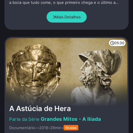
a boca que tudo come, o que primeiro chega e o último a
sair, ele leva, ele traz. Criativo, exuberante e inteligente é
com Exu que o povo nagô busca força para compreender as
Mais Detalhes
questões humanas e não humanas, que forma o arquétipo
sagrado de quem tudo sabe, tudo vê e tudo compreende.
05:30
A Astúcia de Hera
Grandes Mitos - A Ilíada
Documentário
•
•
2019
•
26min
•
14 anos