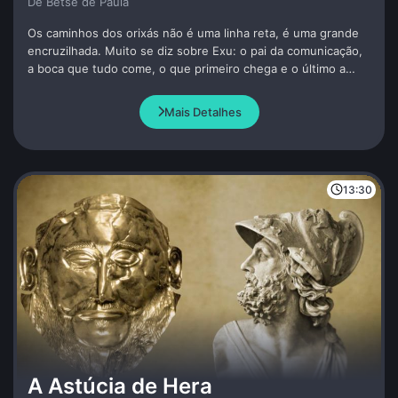
De Betse de Paula
Os caminhos dos orixás não é uma linha reta, é uma grande
encruzilhada. Muito se diz sobre Exu: o pai da comunicação,
a boca que tudo come, o que primeiro chega e o último a
sair, ele leva, ele traz. Criativo, exuberante e inteligente é
com Exu que o povo nagô busca força para compreender as
Mais Detalhes
questões humanas e não humanas, que forma o arquétipo
sagrado de quem tudo sabe, tudo vê e tudo compreende.
13:30
A Astúcia de Hera