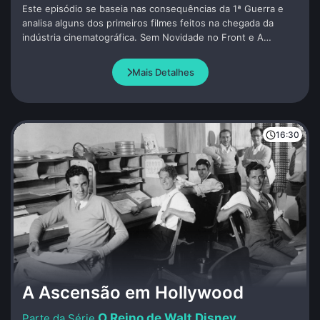
Este episódio se baseia nas consequências da 1ª Guerra e
analisa alguns dos primeiros filmes feitos na chegada da
indústria cinematográfica. Sem Novidade no Front e A
Grande Ilusão sendo os primeiros a discutir o assunto, ambos
sendo antiguerra e impopulares com Joseph Goebbels. Nos
Mais Detalhes
EUA, Chaplin ousa enfrentar a censura norte-americana com
sua obra-prima O Grande Ditador.
16:30
A Ascensão em Hollywood
O Reino de Walt Disney