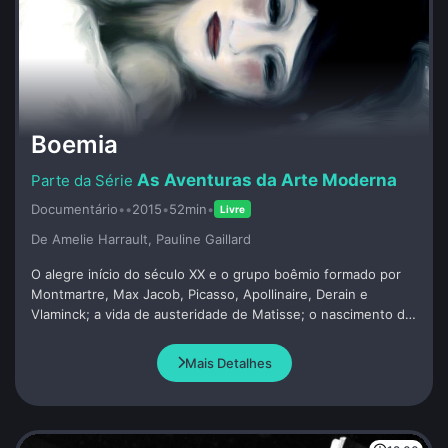
Boemia
As Aventuras da Arte Moderna
Documentário
•
•
2015
•
52min
•
Livre
De Amelie Harrault, Pauline Gaillard
O alegre início do século XX e o grupo boêmio formado por
Montmartre, Max Jacob, Picasso, Apollinaire, Derain e
Vlaminck; a vida de austeridade de Matisse; o nascimento do
fauvimo; Picasso prestando homenagem à sua visão da
modernidade.
Mais Detalhes