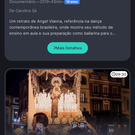
Documentário
•
•
2019
•
43min
•
10 anos
De Carolina Sá
Um retrato de Angel Vianna, referência na dança
contemporânea brasileira, onde mostra seu método de
ensino em aula e sua preparação como bailarina para o
espetáculo de sua discípula Duda Maia. Com um olhar
sensível e potente, a obra revela a mestra, professora e
Mais Detalhes
bailarina mineira, destacando sua contribuição única à arte da
dança.
09:30