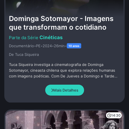
Dominga Sotomayor - Imagens
que transformam o cotidiano
Cinéticas
Documentário
•
PE
•
2024
•
26min
•
10 anos
De Tuca Siqueira
Tuca Siqueira investiga a cinematografia de Dominga
Sotomayor, cineasta chilena que explora relações humanas
com imagens poéticas. Com De Jueves a Domingo e Tarde
Para Morir Joven, Dominga cria narrativas intimistas e celebra
o tempo e espaço. Tuca analisa sua influência no cinema
Mais Detalhes
latino-americano e sua contribuição como cofundadora de
importantes iniciativas culturais.
14:30