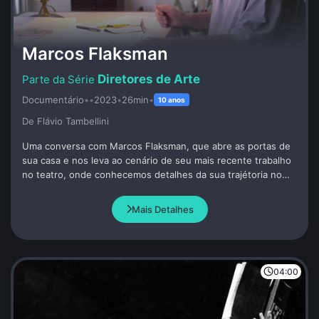
Marcos Flaksman
Diretores de Arte
Documentário
•
•
2023
•
26min
•
10 anos
De Flávio Tambellini
Uma conversa com Marcos Flaksman, que abre as portas de
sua casa e nos leva ao cenário de seu mais recente trabalho
no teatro, onde conhecemos detalhes da sua trajétoria no
audiovisual e seu olhar sobre o ofício da Direção de Arte,
através de trechos de filmes que levam sua assinatura, como
Mais Detalhes
"Garota de Ipanema", "O Xangô de Baker Street" e "Se Eu
Fosse Você".
04:00