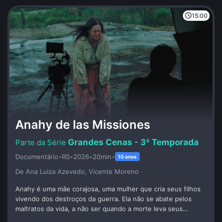
15:00
Anahy de las Missiones
Grandes Cenas - 3ª Temporada
Documentário
•
RS
•
2026
•
20min
•
10 anos
De Ana Luiza Azevedo, Vicente Moreno
Anahy é uma mãe corajosa, uma mulher que cria seus filhos
vivendo dos destroços da guerra. Ela não se abate pelos
maltratos da vida, a não ser quando a morte leva seus
rebentos. A cena analisada por Gustavo Fernandes, roteirista