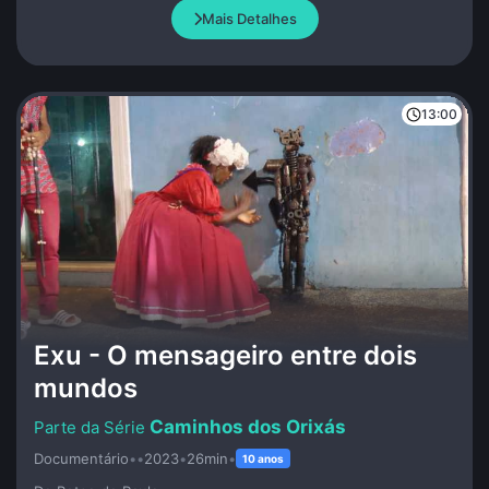
a levam a criar a peça solo “Alavancas e Dobradiças”, um
Mais Detalhes
trabalho autobiográfico que questiona a proliferação atual
dos relatos pessoais cênicos.
13:00
Exu - O mensageiro entre dois
mundos
Caminhos dos Orixás
Documentário
•
•
2023
•
26min
•
10 anos