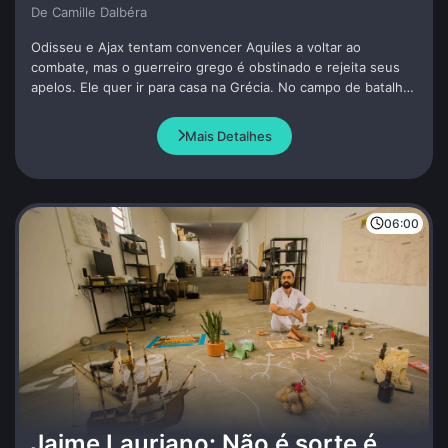
De Camille Dalbéra
Odisseu e Ajax tentam convencer Aquiles a voltar ao
combate, mas o guerreiro grego é obstinado e rejeita seus
apelos. Ele quer ir para casa na Grécia. No campo de batalha,
Agamenon, Diomedes e até o astuto Odisseu são feridos um
após o outro.
Mais Detalhes
06:00
Jaime Lauriano: Não é sorte é