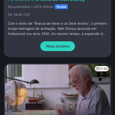
Documentário
•
•
2015
•
60min
•
10 anos
De Sarah Colt
Com o êxito de “Branca de Neve e os Sete Anões”, o primeiro
longa-metragem de animação, Walt Disney ascende em
Hollywood nos anos 1930. Ao mesmo tempo, a expansão do
estúdio e a crescente pressão de administrar um império
disparam conflitos e disputas trabalhistas com seus
Mais Detalhes
funcionários.
17:30