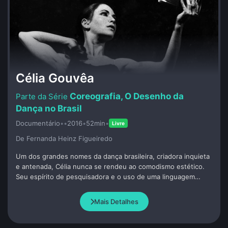
Célia Gouvêa
Coreografia, O Desenho da
Dança no Brasil
Documentário
•
•
2016
•
52min
•
Livre
De Fernanda Heinz Figueiredo
Um dos grandes nomes da dança brasileira, criadora inquieta
e antenada, Célia nunca se rendeu ao comodismo estético.
Seu espírito de pesquisadora e o uso de uma linguagem
multidisciplinar deságuam em inúmeras criações de impacto e
a levam a criar a peça solo “Alavancas e Dobradiças”, um
Mais Detalhes
trabalho autobiográfico que questiona a proliferação atual
dos relatos pessoais cênicos.