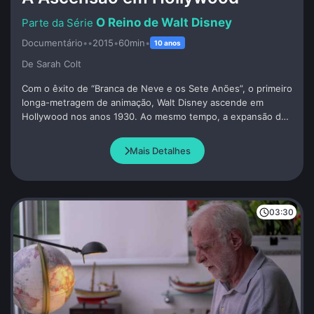
O Reino de Walt Disney
Documentário
•
•
2015
•
60min
•
10 anos
De Sarah Colt
Com o êxito de “Branca de Neve e os Sete Anões”, o primeiro
longa-metragem de animação, Walt Disney ascende em
Hollywood nos anos 1930. Ao mesmo tempo, a expansão do
estúdio e a crescente pressão de administrar um império
disparam conflitos e disputas trabalhistas com seus
Mais Detalhes
funcionários.
03:30