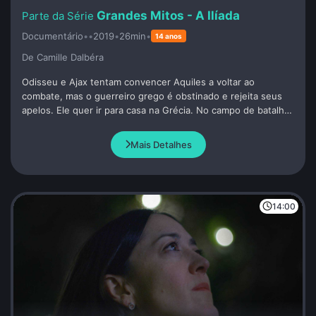
Grandes Mitos - A Ilíada
Documentário
•
•
2019
•
26min
•
14 anos
De Camille Dalbéra
Odisseu e Ajax tentam convencer Aquiles a voltar ao
combate, mas o guerreiro grego é obstinado e rejeita seus
apelos. Ele quer ir para casa na Grécia. No campo de batalha,
Agamenon, Diomedes e até o astuto Odisseu são feridos um
após o outro.
Mais Detalhes
14:00