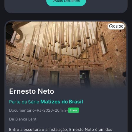
Mais Detalhes
sua condição humana. Irão construir o maior baluarte de
liberdade da nossa história.
08:00
Ernesto Neto
Matizes do Brasil
Documentário
•
RJ
•
2020
•
26min
•
Livre
De Bianca Lenti
Entre a escultura e a instalação, Ernesto Neto é um dos