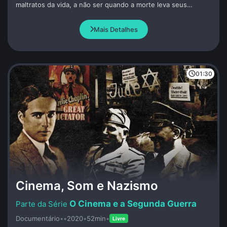
maltratos da vida, a não ser quando a morte leva seus
rebentos. A cena analisada por Gustavo Fernandes, roteirista
e assistente de direção de Anahy de las Missiones, mostra o
Mais Detalhes
momento em que a protagonista expurga toda dor reprimida
para poder seguir adiante.
01:30
Cinema, Som e Nazismo
O Cinema e a Segunda Guerra
Documentário
•
•
2020
•
52min
•
Livre