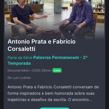
Antonio Prata e Fabrício
Corsaletti
Palavras Permanecem - 2ª
Temporada
Documentário
•
•
2026
•
26min
•
Livre
De Luí­s Ludmer
Antonio Prata e Fabrício Corsaletti conversam de
forma inspiradora e bem-humorada sobre suas
trajetórias e desafios da escrita. O encontro
celebra a palavra com criação conjunta.