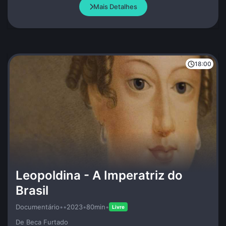
Mais Detalhes
18:00
Leopoldina - A Imperatriz do
Brasil
Documentário
•
•
2023
•
80min
•
Livre
De Beca Furtado