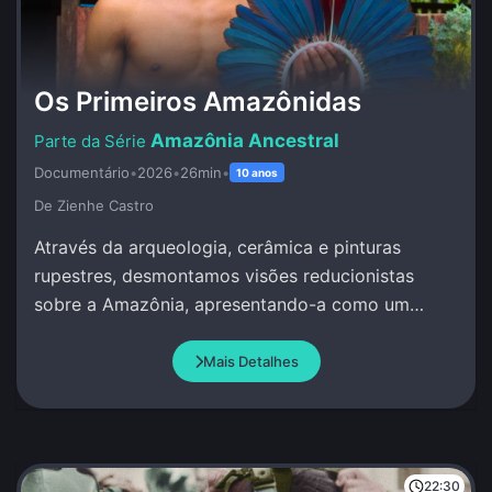
Os Primeiros Amazônidas
Amazônia Ancestral
Documentário
•
2026
•
26min
•
10 anos
De Zienhe Castro
Através da arqueologia, cerâmica e pinturas
rupestres, desmontamos visões reducionistas
sobre a Amazônia, apresentando-a como um
berço de complexidade social e conhecimento
avançado.
Mais Detalhes
22:30