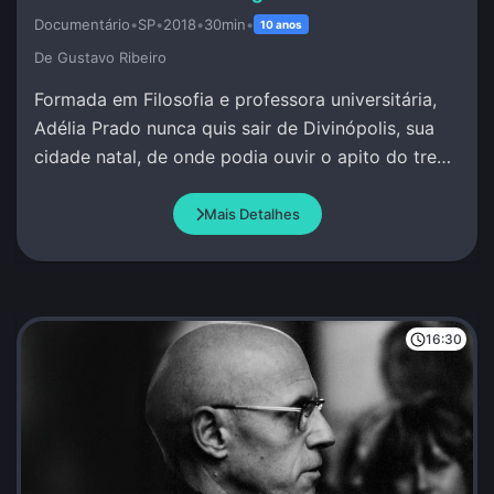
Documentário
•
SP
•
2018
•
30min
•
10 anos
De Gustavo Ribeiro
Formada em Filosofia e professora universitária,
Adélia Prado nunca quis sair de Divinópolis, sua
cidade natal, de onde podia ouvir o apito do trem
e escrever sob inspiração divina.
Mais Detalhes
16:30