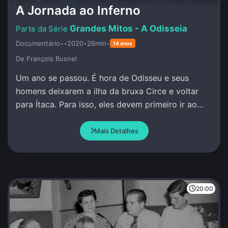
A Jornada ao Inferno
Grandes Mitos - A Odisseia
Documentário
•
•
2020
•
26min
•
14 anos
De François Busnel
Um ano se passou. É hora de Odisseu e seus
homens deixarem a ilha da bruxa Circe e voltar
para Ítaca. Para isso, eles devem primeiro ir ao
encontro do profeta Tirésias no Mundo Inferior.
Mais Detalhes
20:00