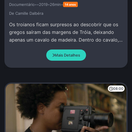
Documentário
•
•
2019
•
26min
•
14 anos
De Camille Dalbéra
Os troianos ficam surpresos ao descobrir que os
gregos saíram das margens de Tróia, deixando
apenas um cavalo de madeira. Dentro do cavalo,
os guerreiros gregos permanecem calados e
quietos.
Mais Detalhes
08:00