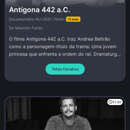
Antígona 442 a.C.
Documentário
•
RJ
•
2021
•
70min
•
12 anos
De Maurí­cio Farias
O filme Antígona 442 a.C. traz Andrea Beltrão
como a personagem-título da trama: Uma jovem
princesa que enfrenta a ordem do rei. Dramaturgia
de Andrea Beltrão e Amir Haddad.
Mais Detalhes
11:30