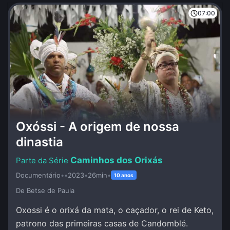
07:00
Oxóssi - A origem de nossa
dinastia
Caminhos dos Orixás
Documentário
•
•
2023
•
26min
•
10 anos
De Betse de Paula
Oxossi é o orixá da mata, o caçador, o rei de Keto,
patrono das primeiras casas de Candomblé.