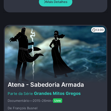
Mais Detalhes
13:00
Atena - Sabedoria Armada
Grandes Mitos Gregos
Documentário
•
•
2015
•
26min
•
Livre
De François Busnel