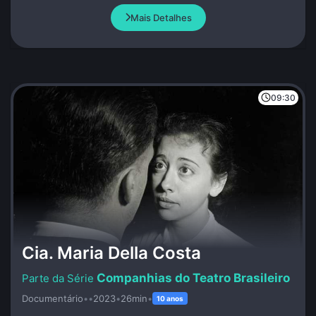
Mais Detalhes
09:30
Cia. Maria Della Costa
Companhias do Teatro Brasileiro
Documentário
•
•
2023
•
26min
•
10 anos