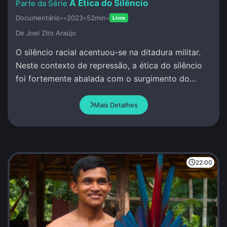
A Ética do Silêncio
Documentário
•
•
2023
•
52min
•
Livre
De Joel Zito Araújo
O silêncio racial acentuou-se na ditadura militar.
Neste contexto de repressão, a ética do silêncio
foi fortemente abalada com o surgimento do
MNU.
Mais Detalhes
22:00