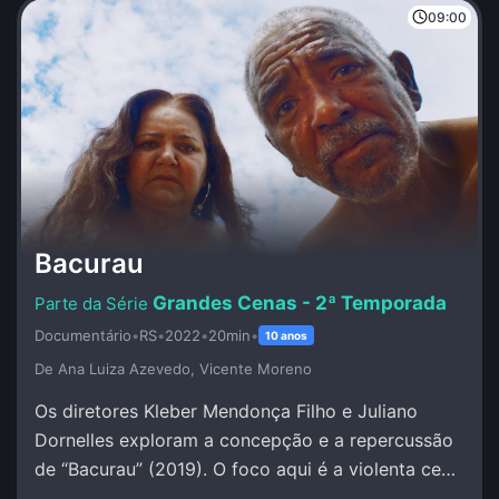
09:00
Bacurau
Grandes Cenas - 2ª Temporada
Documentário
•
RS
•
2022
•
20min
•
10 anos
De Ana Luiza Azevedo, Vicente Moreno
Os diretores Kleber Mendonça Filho e Juliano
Dornelles exploram a concepção e a repercussão
de “Bacurau” (2019). O foco aqui é a violenta cena
na cabana de Damião.