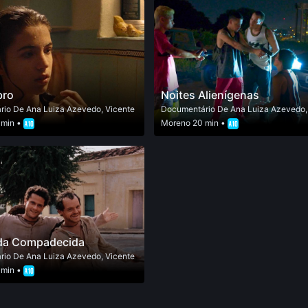
bro
Noites Alienígenas
rio
De
Ana Luiza Azevedo
,
Vicente
Documentário
De
Ana Luiza Azevedo
 min •
Moreno
20 min •
da Compadecida
rio
De
Ana Luiza Azevedo
,
Vicente
 min •