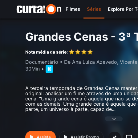
Filmes
Séries
Explore Por 
Grandes Cenas - 3ª
Nota média da série:
Documentário
• De Ana Luiza Azevedo, Vicent
30Min
•
A terceira temporada de Grandes Cenas manterá
original: analisar um filme através de uma unid
cena. “Uma grande cena é aquela que não se de
com as demais. Uma grande cena é aquela que 
parte, um universo à parte, capaz de
...
Assista
Assistir Promo