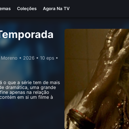
Temas
Coleções
Agora Na TV
 Temporada
e Moreno • 2026 •
10 eps
•
 o que a série tem de mais
ade dramática, uma grande
fine apenas na relação
contém em si um filme à