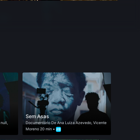
Sem Asas
,
null
,
Documentário
De
Ana Luiza Azevedo
,
Vicente
Moreno
20 min •