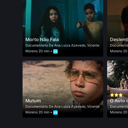
Morto Não Fala
Deslem
Documentário
De
Ana Luiza Azevedo
,
Vicente
Documentá
Moreno
20 min •
Moreno
20
Mutum
O Auto 
Documentário
De
Ana Luiza Azevedo
,
Vicente
Documentá
Moreno
20 min •
Moreno
20