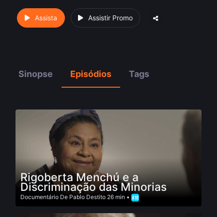
Assista
Assistir Promo
Sinopse
Episódios
Tags
Rigoberta Menchú e a
Discriminação das Minorias
Documentário
De
Pablo Destito
26 min •