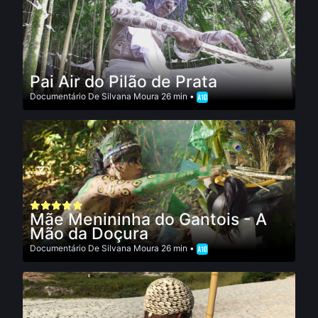
Pai Air do Pilão de Prata
Documentário
De
Silvana Moura
26 min •
Mãe Menininha do Gantois - A
Mão da Doçura
Documentário
De
Silvana Moura
26 min •