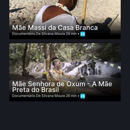
Mãe Massi da Casa Branca
Documentário
De
Silvana Moura
26 min •
Mãe Senhora de Oxum - A Mãe
Preta do Brasil
Documentário
De
Silvana Moura
26 min •