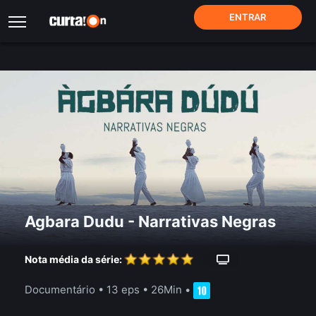
ENTRAR
Agbara Dudu - Narrativas Negras
Nota média da série:
Documentário
•
13 eps
•
26Min
•