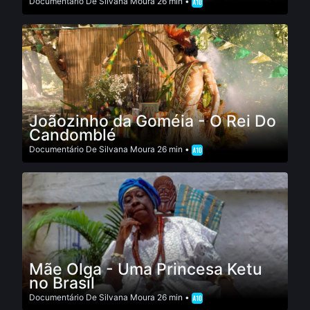
Documentário
De
Silvana Moura
26 min •
Joãozinho da Goméia - O Rei Do
Candomblé
Documentário
De
Silvana Moura
26 min •
Mãe Olga - Uma Princesa Ketu
no Brasil
Documentário
De
Silvana Moura
26 min •