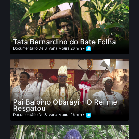
Tata Bernardino do Bate Folha
Documentário
De
Silvana Moura
26 min •
Pai Balbino Obaràyí - O Rei me
Resgatou
Documentário
De
Silvana Moura
26 min •