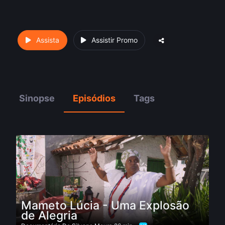
Assista
Assistir Promo
Sinopse
Episódios
Tags
Mameto Lúcia - Uma Explosão
de Alegria