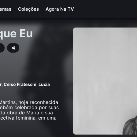
Temas
Coleções
Agora Na TV
que Eu
r
,
Celso Frateschi
,
Lucia
Martins, hoje reconhecida
ambém celebrada por suas
 da obra de Maria e sua
pectiva feminina, em uma