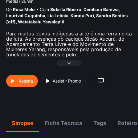
média) 26min
De
Rosa Melo
•
Com
Sidarta Ribeiro
,
Denilson Baniwa
,
Lourival Cuquinha
,
Lia Letí­cia
,
Kandú Puri
,
Sandra Benites
[off]
,
Watatakalu Yawalapiti
Para muitos povos indígenas a arte é uma ferramenta
de luta. As presenças do cacique Xicão Xucurú, do
Acampamento Terra Livre e do Movimento de
Mulheres Yarang, responsáveis pela produção de
toneladas de sementes e pelo
...
Assista
Assistir Promo
Sinopse
Ficha Técnica
Tags
Roteiro