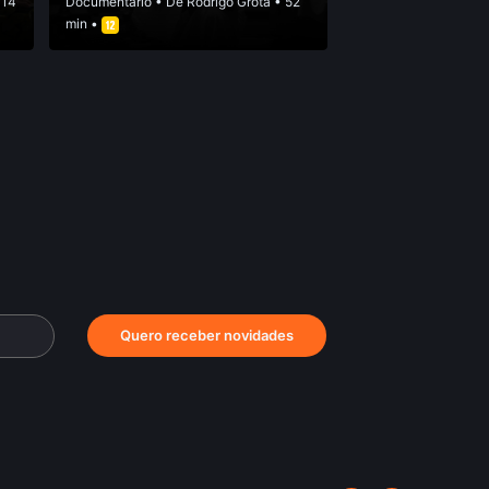
 14
Documentário
• De
Rodrigo Grota
• 52
min •
Quero receber novidades