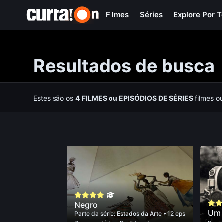
Filmes
Séries
Explore Por 
Resultados de busca
Estes são os
4
FILMES
ou
EPISÓDIOS DE SÉRIES
filmes o
Negro
Um 
Parte da série:
Estados da Arte
• 12 eps