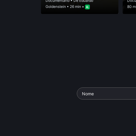
Documentário
• De
Eduardo
Docu
Goldenstein
• 26 min •
80 m