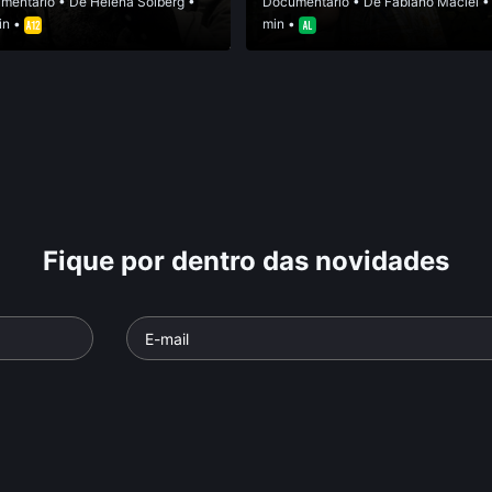
mentário
• De
Helena Solberg
•
Documentário
• De
Fabiano Maciel
•
in •
min •
Fique por dentro das novidades