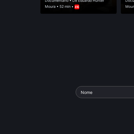
Documentário
• De
Eduardo Hunter
Docu
Moura
• 52 min •
Mour