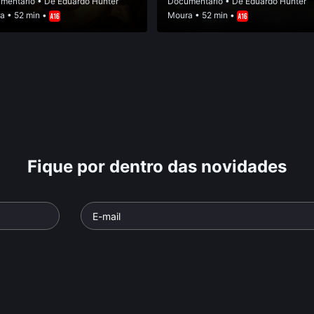
mentário
• De
Eduardo Hunter
Documentário
• De
Eduardo Hunter
a
• 52 min •
Moura
• 52 min •
Fique por dentro das novidades