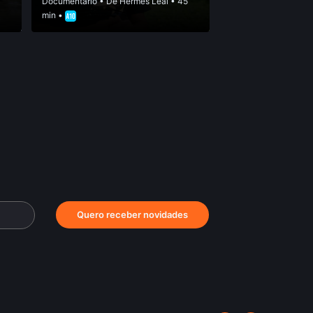
Documentário
• De
Hermes Leal
• 45
min •
Quero receber novidades