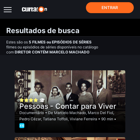
ENTRAR
Resultados de busca
Estes são os
5
FILMES
ou
EPISÓDIOS DE SÉRIES
filmes ou episódios de séries disponíveis no catálogo
com
DIRETOR CONTÉM MARCELO MACHADO
Pessoas - Contar para Viver
Documentário
• De
Marcelo Machado
,
Marco Del Fiol
,
Pedro Cézar
,
Tatiana Toffoli
,
Viviane Ferreira
• 90 min •